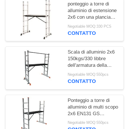
ponteggio a torre di
alluminio di estensione
2x6 con una plancia
non che guasta i piedi
Negotiable MOQ:330 PCS
CONTATTO
Scala di alluminio 2x6
150kgs/330 libbre
dell'armatura della
famiglia di capacità di
Negotiable MOQ:550pcs
carico
CONTATTO
Ponteggio a torre di
alluminio di multi scopo
2x6 EN131 GS
diplomato
Negotiable MOQ:550pcs