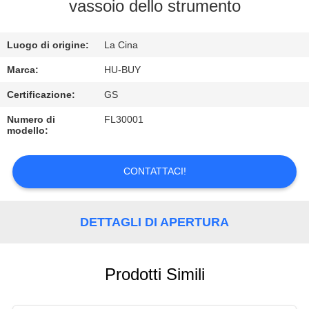
CONTROLLO
vassoio dello strumento
DI
Luogo di origine:
La Cina
QUALITÀ
Marca:
HU-BUY
CONTATTICI
Certificazione:
GS
Numero di
FL30001
modello:
RICHIEDA
UNA
CONTATTACI!
CITAZIONE
DETTAGLI DI APERTURA
Prodotti Simili