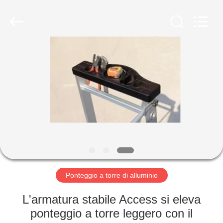
alluminio
pieghevole
fornitore.
Copyright
©
2020
foldablealuminumladder.com.
All
CASA
Rights
Reserved.
PRODOTTI
CIRCA
NOI
GIRO
DELLA
Ponteggio a torre di alluminio
FABBRICA
L'armatura stabile Access si eleva
ponteggio a torre leggero con il