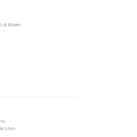
i di Brown
nio
0x13.5cm
m