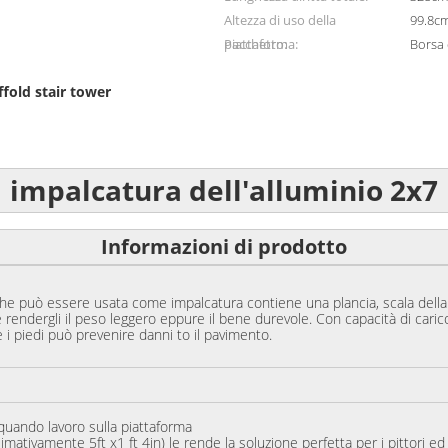
Altezza di uso della
99.8c
piattaforma:
Pacchetto:
Borsa 
ffold stair tower
impalcatura dell'alluminio 2x7
Informazioni di prodotto
che può essere usata come impalcatura contiene una plancia, scala della
le rendergli il peso leggero eppure il bene durevole. Con capacità di cari
 i piedi può prevenire danni to il pavimento.
 quando lavoro sulla piattaforma
imativamente 5ft x1 ft 4in) le rende la soluzione perfetta per i pittori ed 