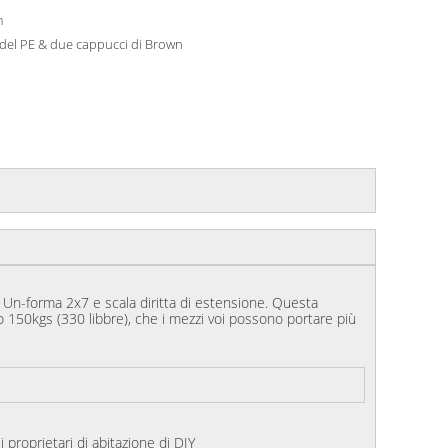
m
del PE & due cappucci di Brown
 Un-forma 2x7 e scala diritta di estensione. Questa
co 150kgs (330 libbre), che i mezzi voi possono portare più
i proprietari di abitazione di DIY