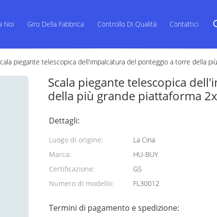
a Noi
Giro Della Fabbrica
Controllo Di Qualità
Contattici
cala piegante telescopica dell'impalcatura del ponteggio a torre della p
Scala piegante telescopica dell
della più grande piattaforma 2
Dettagli:
Luogo di origine:
La Cina
Marca:
HU-BUY
Certificazione:
GS
Numero di modello:
FL30012
Termini di pagamento e spedizione: