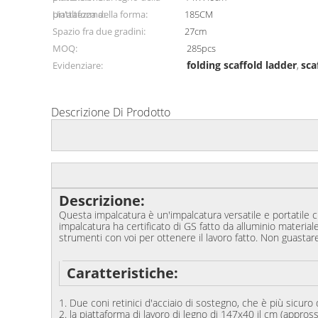
piattaforma:
Un'altezza della forma:
185CM
Spazio fra due gradini:
27cm
MOQ:
285pcs
folding scaffold ladder
sca
Evidenziare:
,
Descrizione Di Prodotto
Descrizione:
Questa impalcatura è un'impalcatura versatile e portatile 
impalcatura ha certificato di GS fatto da alluminio materia
strumenti con voi per ottenere il lavoro fatto. Non guastare
Caratteristiche:
1. Due coni retinici d'acciaio di sostegno, che è più sicuro
2. la piattaforma di lavoro di legno di 147x40 il cm (appross