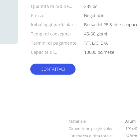
Quantità di ordine
285 pc
minimo:
Prezzo:
Negotiable
Imballaggi particolari:
Borsa del PE & due cappucc
Tempi di consegna:
45-60 giorni
Termini di pagamento:
T/T, L/C, D/A
Capacità di
10000 pc/mese
alimentazione:
CONTATTACI
Materiale:
Allumi
Dimensione pieghevole:
191x4
Lunghezza diritta totale:
328c