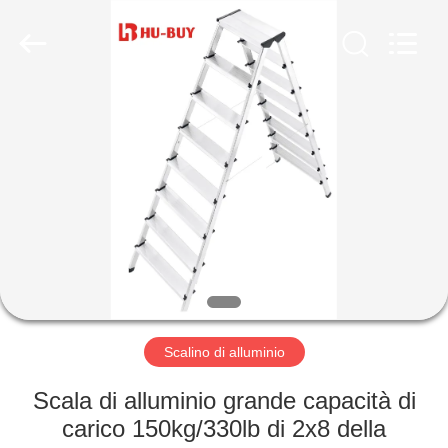
2026
hu-
buy
shanghai
industry.co.ltd.
All
Rights
Reserved.
CASA
PRODOTTI
CIRCA
NOI
GIRO
DELLA
Scalino di alluminio
FABBRICA
Scala di alluminio grande capacità di
carico 150kg/330lb di 2x8 della