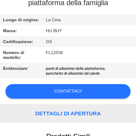
CONTROLLO
piattaforma della famiglia
DI
Luogo di origine:
La Cina
QUALITÀ
Marca:
HU-BUY
CONTATTICI
Certificazione:
GS
Numero di
FL12036
modello:
RICHIEDA
UNA
Evidenziare:
,
punti di alluminio della piattaforma
panchetto di alluminio del piede
CITAZIONE
CONTATTACI!
MAPPA
DEL
DETTAGLI DI APERTURA
SITO