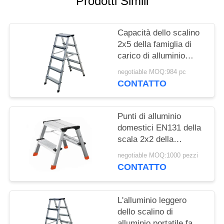
Prodotti Simili
PRIVACY
POLICY
Capacità dello scalino
2x5 della famiglia di
carico di alluminio
150kg/330lb di punti
negotiable MOQ:984 pc
CONTATTO
Punti di alluminio
domestici EN131 della
scala 2x2 della
piattaforma diplomati
negotiable MOQ:1000 pezzi
CONTATTO
L'alluminio leggero
dello scalino di
alluminio portatile fa un