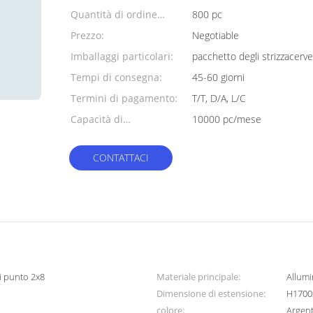
Quantità di ordine
800 pc
minimo:
Prezzo:
Negotiable
Imballaggi particolari:
pacchetto degli strizzacervel
Tempi di consegna:
45-60 giorni
Termini di pagamento:
T/T, D/A, L/C
Capacità di
10000 pc/mese
alimentazione:
CONTATTACI
di punto 2x8
Materiale principale:
Allumi
Dimensione di estensione:
H170
colore:
Argen