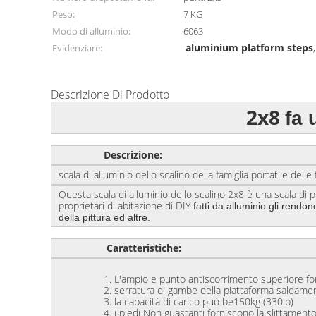
Peso:
7 KG
Modo di alluminio:
6063
aluminium platform steps
Evidenziare:
Descrizione Di Prodotto
2x8
fa 
Descrizione:
scala di alluminio dello scalino della famiglia portatil
Questa scala di alluminio dello scalino 2x8 è una scala di
proprietari di abitazione di DIY
fatti da alluminio gli rend
della pittura ed altre.
Caratteristiche:
1.
L'ampio e punto antiscorrimento superiore forn
2. serratura di gambe della piattaforma saldamente 
3. la capacità di carico può be150kg (330lb)
4. i piedi Non guastanti forniscono la slittamento-re