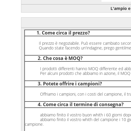
L'ampio e 
1. Come circa il prezzo?
Il prezzo è negoziabile. Può essere cambiato secondo 
Quando state facendo un'indagine, prego gentilmente 
2. Che cosa è MOQ?
I prodotti differenti hanno MOQ differente ed abbia
Per alcuni prodotti che abbiamo in azione, il MOQ s
3. Potete offrire i campioni?
Offriamo i campioni, con i costi del campione, il tras
4. Come circa il termine di consegna?
abbiamo finito il vostro buon whith i 60 giorni dopo l
abbiamo finito il vostro whith del campione i 10 giorni 
campione.