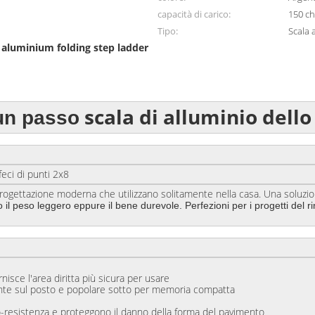
capacità di carico:
150 c
Tipo:
Scala a
aluminium folding step ladder
,
scala di alluminio dello
un passo
e delle feci di punti 2x8
 progettazione moderna che utilizzano solitamente nella casa. Una soluzi
ono il peso leggero eppure il bene durevole. Perfezioni per i progetti 
isce l'area diritta più sicura per usare
sul posto e popolare sotto per memoria compatta
sistenza e proteggono il danno della forma del pavimento