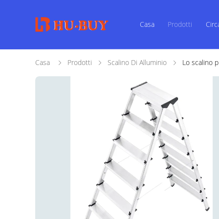
Casa
Prodotti
Circ
Casa
Prodotti
Scalino Di Alluminio
Lo scalino p