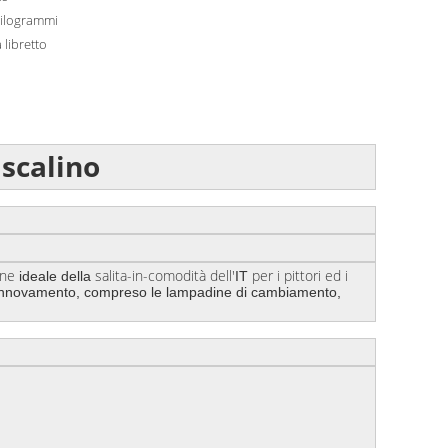
hilogrammi
 libretto
 scalino
one
salita-in-
comodità dell'
per i pittori ed i
ideale della
IT
del rinnovamento, compreso le lampadine di cambiamento,