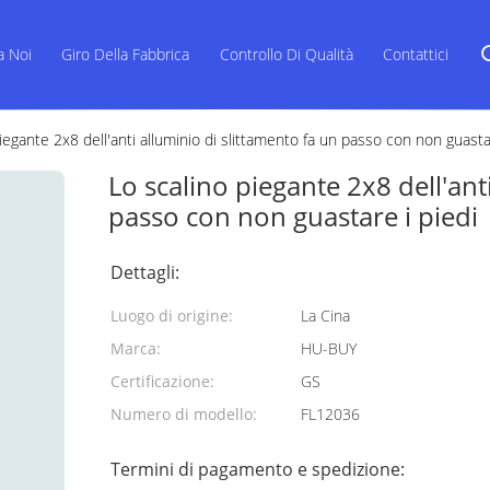
a Noi
Giro Della Fabbrica
Controllo Di Qualità
Contattici
iegante 2x8 dell'anti alluminio di slittamento fa un passo con non guasta
Lo scalino piegante 2x8 dell'ant
passo con non guastare i piedi
Dettagli:
Luogo di origine:
La Cina
Marca:
HU-BUY
Certificazione:
GS
Numero di modello:
FL12036
Termini di pagamento e spedizione: