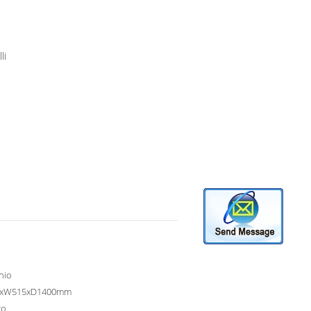
li
nio
0xW515xD1400mm
to