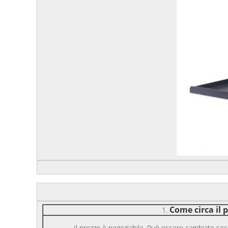
Come circa il 
1.
Il prezzo è negoziabile. Può essere cambiato sec