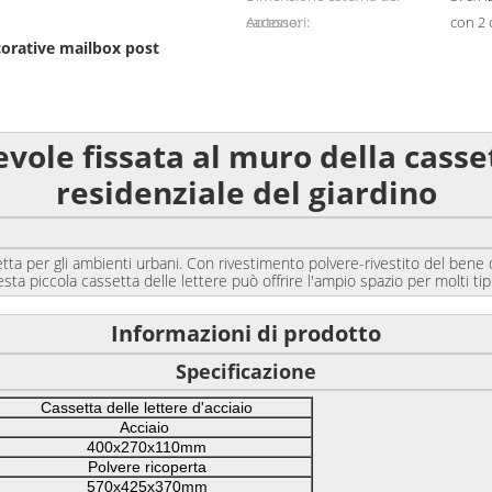
cartone:
Accessori:
con 2 
orative mailbox post
vole fissata al muro della casset
residenziale del giardino
gli ambienti urbani. Con rivestimento polvere-rivestito del bene dure
esta piccola cassetta delle lettere può offrire l'ampio spazio per molti tip
Informazioni di prodotto
Specificazione
Cassetta delle lettere d'acciaio
Acciaio
400x270x110mm
Polvere ricoperta
570x425x370mm