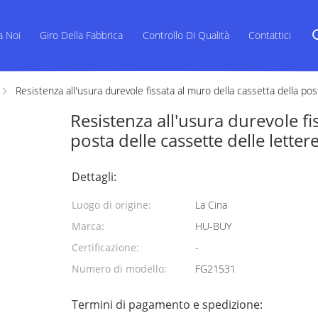
a Noi
Giro Della Fabbrica
Controllo Di Qualità
Contattici
Resistenza all'usura durevole fissata al muro della cassetta della post
Resistenza all'usura durevole fi
posta delle cassette delle letter
Dettagli:
Luogo di origine:
La Cina
Marca:
HU-BUY
Certificazione:
-
Numero di modello:
FG21531
Termini di pagamento e spedizione: