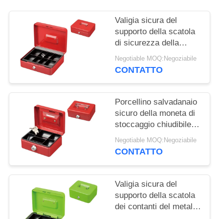
Valigia sicura del
supporto della scatola
di sicurezza della
moneta di stoccaggio
Negotiable MOQ:Negoziabile
chiudibile a chiave dei
CONTATTO
soldi con i
compartimenti di
chiave di catenaccio 8
Porcellino salvadanaio
sicuro della moneta di
stoccaggio chiudibile a
chiave a 5 pollici dei
Negotiable MOQ:Negoziabile
soldi con la serratura a
CONTATTO
chiave
Valigia sicura del
supporto della scatola
dei contanti del metallo
di stoccaggio dei soldi