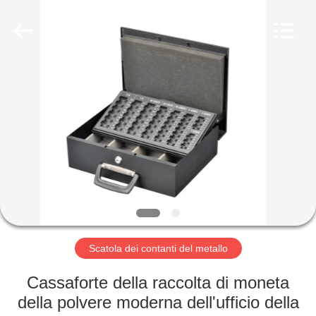
alluminio
pieghevole
fornitore.
Copyright
©
2020
foldablealuminumladder.com.
All
CASA
Rights
Reserved.
PRODOTTI
CIRCA
NOI
GIRO
DELLA
Scatola dei contanti del metallo
FABBRICA
Cassaforte della raccolta di moneta
della polvere moderna dell'ufficio della