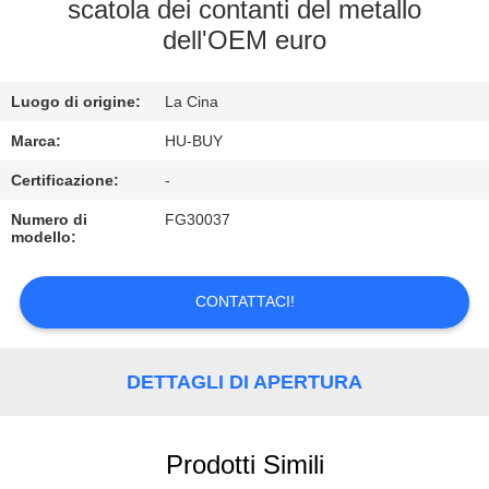
CONTROLLO
scatola dei contanti del metallo
dell'OEM euro
DI
QUALITÀ
Luogo di origine:
La Cina
CONTATTICI
Marca:
HU-BUY
Certificazione:
-
RICHIEDA
Numero di
FG30037
modello:
UNA
CITAZIONE
CONTATTACI!
DETTAGLI DI APERTURA
Prodotti Simili