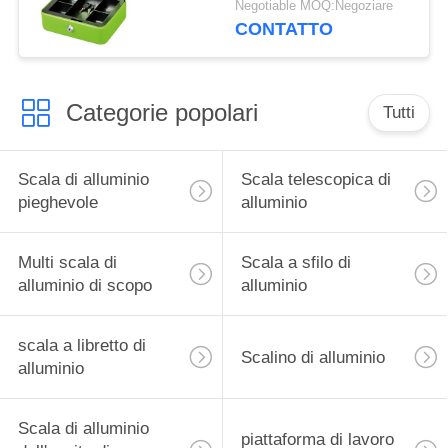
Negotiable MOQ:Negoziare
della moneta con la
CONTATTO
maniglia del piatto di
chiave di catenaccio
Categorie popolari
Tutti
Scala di alluminio
Scala telescopica di
pieghevole
alluminio
Multi scala di
Scala a sfilo di
alluminio di scopo
alluminio
scala a libretto di
Scalino di alluminio
alluminio
Scala di alluminio
piattaforma di lavoro