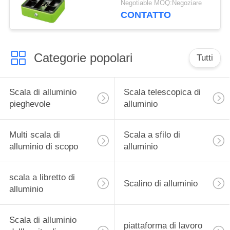
Negotiable MOQ:Negoziare
della moneta con la
CONTATTO
maniglia del piatto di
chiave di catenaccio
Categorie popolari
Tutti
Scala di alluminio
Scala telescopica di
pieghevole
alluminio
Multi scala di
Scala a sfilo di
alluminio di scopo
alluminio
scala a libretto di
Scalino di alluminio
alluminio
Scala di alluminio
piattaforma di lavoro