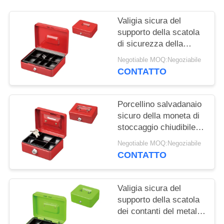
Valigia sicura del
supporto della scatola
di sicurezza della
moneta di stoccaggio
Negotiable MOQ:Negoziabile
chiudibile a chiave dei
CONTATTO
soldi con i
compartimenti di
chiave di catenaccio 8
Porcellino salvadanaio
sicuro della moneta di
stoccaggio chiudibile a
chiave a 5 pollici dei
Negotiable MOQ:Negoziabile
soldi con la serratura a
CONTATTO
chiave
Valigia sicura del
supporto della scatola
dei contanti del metallo
di stoccaggio dei soldi