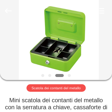
alluminio
pieghevole
fornitore.
Copyright
©
2020
foldablealuminumladder.com.
All
CASA
Rights
Reserved.
PRODOTTI
CIRCA
NOI
GIRO
DELLA
Scatola dei contanti del metallo
FABBRICA
Mini scatola dei contanti del metallo
con la serratura a chiave, cassaforte di