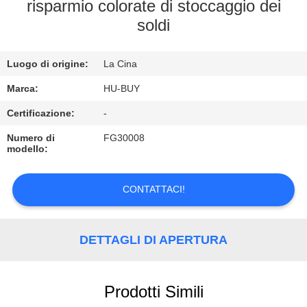
CONTROLLO
risparmio colorate di stoccaggio dei
soldi
DI
QUALITÀ
Luogo di origine:
La Cina
CONTATTICI
Marca:
HU-BUY
Certificazione:
-
RICHIEDA
Numero di
FG30008
modello:
UNA
CITAZIONE
CONTATTACI!
DETTAGLI DI APERTURA
Prodotti Simili