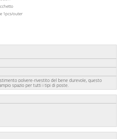
acchetto
e 1pcs/outer
stimento polvere-rivestito del bene durevole, questo
pio spazio per tutti i tipi di poste.