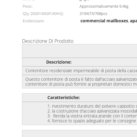
Peso:
Approssimativamente 9.4kg
Qty 20GP/40GP/40HQ:
319/673/768pcs
commercial mailboxes
ap
Evidenziare:
,
Descrizione Di Prodotto
Descrizione:
Contenitore residenziale impermeabile di posta della ca
Questo contenitore di posta è fatto dall'acciaio galvanizzat
contenitore di posta può fornire ai proprietari domestici mol
Caratteristiche:
1.
rivestimento duraturo del
polvere-
cappotto c
2.
la costruzione d'acciaio galvanizzata inossidab
3.
Renda la vostra entrata grande con il conten
4.
fornisce lo spazio adeguato per le consegne