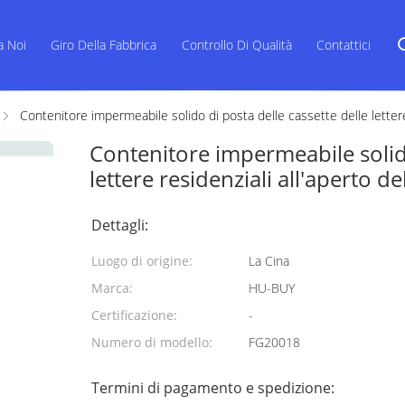
a Noi
Giro Della Fabbrica
Controllo Di Qualità
Contattici
Contenitore impermeabile solido di posta delle cassette delle lettere 
Contenitore impermeabile solido
lettere residenziali all'aperto de
Dettagli:
Luogo di origine:
La Cina
Marca:
HU-BUY
Certificazione:
-
Numero di modello:
FG20018
Termini di pagamento e spedizione: