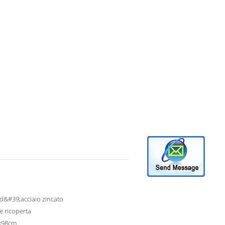
 d&#39;acciaio zincato
e ricoperta
x98cm