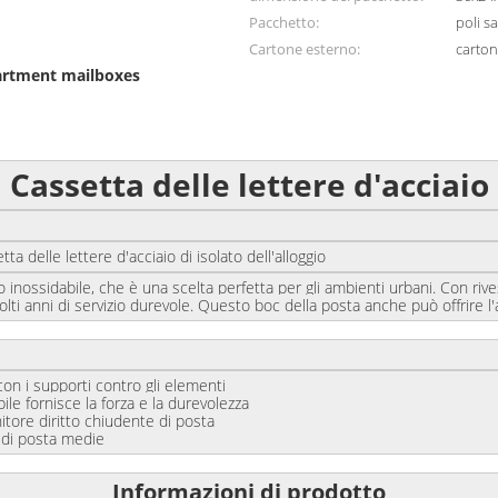
Pacchetto:
poli s
Cartone esterno:
carton
artment mailboxes
Cassetta delle lettere d'acciaio
ssetta delle lettere d'acciaio di isolato dell'alloggio
o inossidabile, che è una scelta perfetta per gli ambienti urbani.
Con rive
ti anni di servizio durevole. Questo boc della posta anche può offrire l'am
on i supporti contro gli elementi
ile fornisce la forza e la durevolezza
itore diritto chiudente di posta
 di posta medie
Informazioni di prodotto