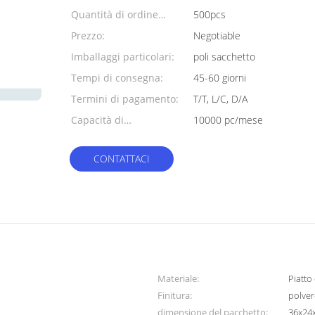
Quantità di ordine
500pcs
minimo:
Prezzo:
Negotiable
Imballaggi particolari:
poli sacchetto
Tempi di consegna:
45-60 giorni
Termini di pagamento:
T/T, L/C, D/A
Capacità di
10000 pc/mese
alimentazione:
CONTATTACI
Materiale:
Piatto
Finitura:
polver
dimensione del pacchetto:
36x24