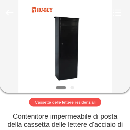
alluminio
pieghevole
fornitore.
Copyright
©
2020
foldablealuminumladder.com.
All
CASA
Rights
Reserved.
PRODOTTI
CIRCA
NOI
GIRO
DELLA
Cassette delle lettere residenziali
FABBRICA
Contenitore impermeabile di posta
della cassetta delle lettere d'acciaio di