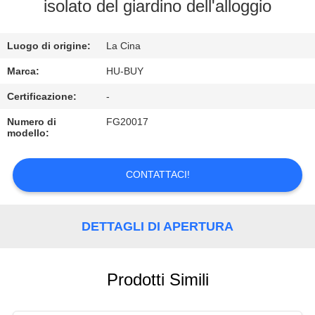
CONTROLLO
isolato del giardino dell'alloggio
DI
Luogo di origine:
La Cina
QUALITÀ
Marca:
HU-BUY
CONTATTICI
Certificazione:
-
Numero di
FG20017
modello:
RICHIEDA
UNA
CONTATTACI!
CITAZIONE
DETTAGLI DI APERTURA
Prodotti Simili