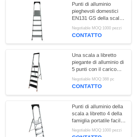
Punti di alluminio
pieghevoli domestici
EN131 GS della scala
a libretto 5 diplomati
Negotiable MOQ:1000 pezzi
CONTATTO
Una scala a libretto
piegante di alluminio di
5 punti con il carico
massimo 150kg del
Negotiable MOQ:388 pc
vassoio dello
CONTATTO
strumento
Punti di alluminio della
scala a libretto 4 della
famiglia portatile facili
piegare ed
Negotiable MOQ:1000 pezzi
immagazzinare