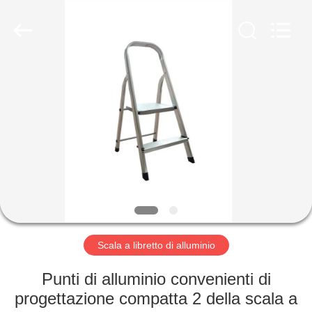
alluminio
pieghevole
fornitore.
Copyright
©
2020
foldablealuminumladder.com.
All
CASA
Rights
Reserved.
PRODOTTI
CIRCA
NOI
GIRO
DELLA
Scala a libretto di alluminio
FABBRICA
Punti di alluminio convenienti di
progettazione compatta 2 della scala a