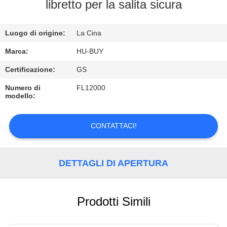
CONTROLLO
libretto per la salita sicura
DI
Luogo di origine:
La Cina
QUALITÀ
Marca:
HU-BUY
CONTATTICI
Certificazione:
GS
Numero di
FL12000
modello:
RICHIEDA
UNA
CONTATTACI!
CITAZIONE
DETTAGLI DI APERTURA
Prodotti Simili